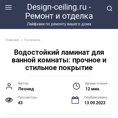
Перейти
Design-ceiling.ru -
к
Ремонт и отделка
контенту
Лайфхаки по ремонту вашего дома
Главная
»
Полезное
Водостойкий ламинат для
ванной комнаты: прочное и
стильное покрытие
Автор
Время чтения
Леонид
12 мин.
Просмотры
Опубликовано
43
13.09.2023