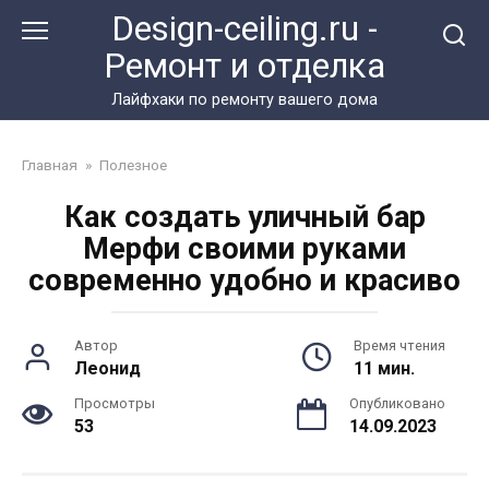
Перейти
Design-ceiling.ru -
к
Ремонт и отделка
контенту
Лайфхаки по ремонту вашего дома
Главная
»
Полезное
Как создать уличный бар
Мерфи своими руками
современно удобно и красиво
Автор
Время чтения
Леонид
11 мин.
Просмотры
Опубликовано
53
14.09.2023