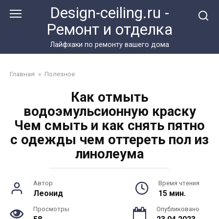
Перейти
Design-ceiling.ru -
к
Ремонт и отделка
контенту
Лайфхаки по ремонту вашего дома
Главная
»
Полезное
Как отмыть
водоэмульсионную краску
Чем смыть и как снять пятно
с одежды чем оттереть пол из
линолеума
Автор
Время чтения
Леонид
15 мин.
Просмотры
Опубликовано