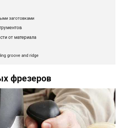
ными заготовками
трументов
сти от материала
ing groove and ridge
ых фрезеров