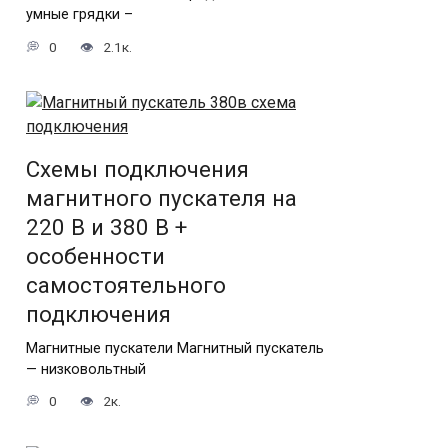
умные грядки –
0
2.1к.
Схемы подключения
магнитного пускателя на
220 В и 380 В +
особенности
самостоятельного
подключения
Магнитные пускатели Магнитный пускатель
— низковольтный
0
2к.