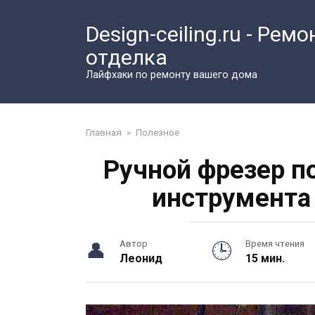
Перейти
к
Design-ceiling.ru - Ремо
контенту
отделка
Лайфхаки по ремонту вашего дома
Главная
»
Полезное
Ручной фрезер п
инструмента
Автор
Время чтения
Леонид
15 мин.