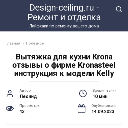
Перейти
Design-ceiling.ru -
к
Ремонт и отделка
контенту
Лайфхаки по ремонту вашего дома
Главная
»
Полезное
Вытяжка для кухни Krona
отзывы о фирме Kronasteel
инструкция к модели Kelly
Автор
Время чтения
Леонид
10 мин.
Просмотры
Опубликовано
43
14.09.2023