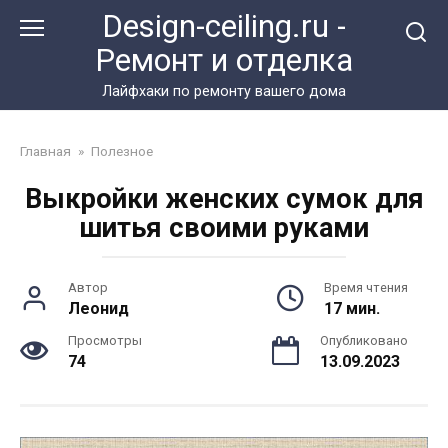
Перейти
Design-ceiling.ru -
к
Ремонт и отделка
контенту
Лайфхаки по ремонту вашего дома
Главная
»
Полезное
Выкройки женских сумок для
шитья своими руками
Автор
Время чтения
Леонид
17 мин.
Просмотры
Опубликовано
74
13.09.2023