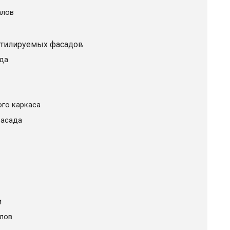
алов
нтилируемых фасадов
да
го каркаса
фасада
и
лов