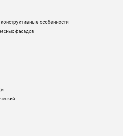
 конструктивные особенности
весных фасадов
ки
ический