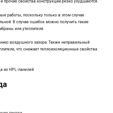
и прочие свойства конструкции резко ухудшаются.
е работы, поскольку только в этом случае
ьной. В случае ошибок можно получить такие
мбраны или утеплителя
ванию воздушного зазора. Также неправильный
плителе, что снижает теплоизоляционные свойства
да из HPL-панелей
да
чае такова: