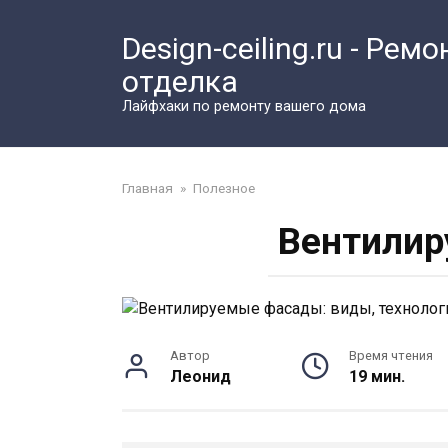
Перейти
к
Design-ceiling.ru - Ремо
контенту
отделка
Лайфхаки по ремонту вашего дома
Главная
»
Полезное
Вентилир
Автор
Время чтения
Леонид
19 мин.