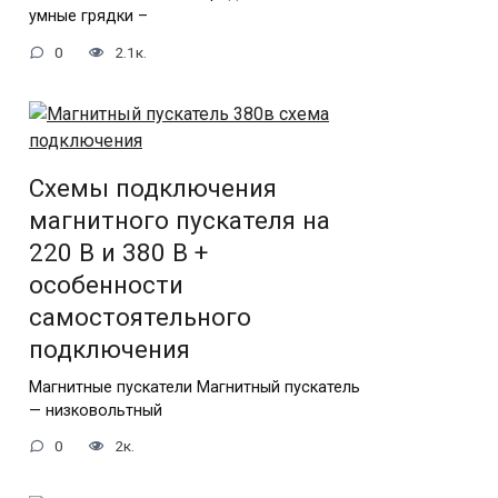
умные грядки –
0
2.1к.
Схемы подключения
магнитного пускателя на
220 В и 380 В +
особенности
самостоятельного
подключения
Магнитные пускатели Магнитный пускатель
— низковольтный
0
2к.