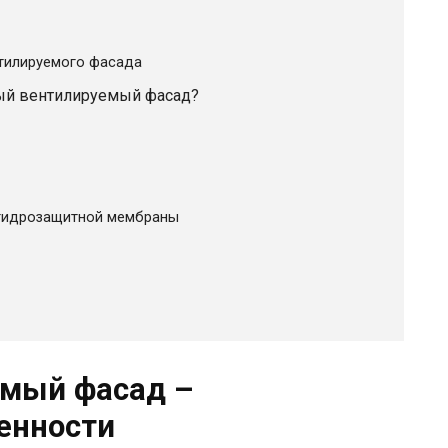
тилируемого фасада
ный вентилируемый фасад?
огидрозащитной мембраны
емый фасад –
енности