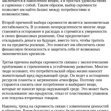
заключается в накоплении вещей, а в простых удовольствиях
и гармонии с собой. Таким образом, выбор скромности
позволяет им найти баланс между потребностями и
возможностями.
Второй причиной выбора скромности является экономическая
нестабильность. В условиях неопределенности многие люди
становятся осторожнее в расходах и стремятся к умеренности
в своих финансовых решениях. Они предпочитают
откладывать деньги на будущее, вместо того, чтобы тратить
их на предметы роскоши. Это помогает им обеспечить свою
финансовую безопасность и защитить себя от возможных
экономических кризисов.
Третья причина выбора скромности связана с экологическими
проблемами и стремлением к устойчивому развитию. Многие
люди осознают, что потребительский образ жизни наносит
значительный вред окружающей среде. Он ведет к истощению
ресурсов планеты и загрязнению атмосферы. Поэтому они
стараются снизить свое потребление и выбирают вещи,
которые не наносят вреда окружающей среде. Это может быть
использование эко-продуктов, отказ от пластиковых упаковок
или покупка вторичных товаров.
Наконец, тренд на скромность связан с изменением ценностей
в обществе. Ранее богатство и статус были признаками успеха