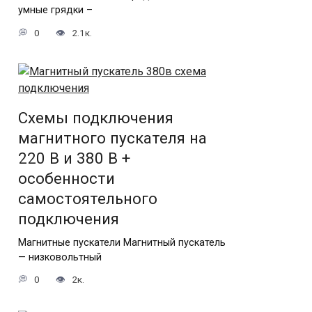
умные грядки –
0
2.1к.
Схемы подключения
магнитного пускателя на
220 В и 380 В +
особенности
самостоятельного
подключения
Магнитные пускатели Магнитный пускатель
— низковольтный
0
2к.