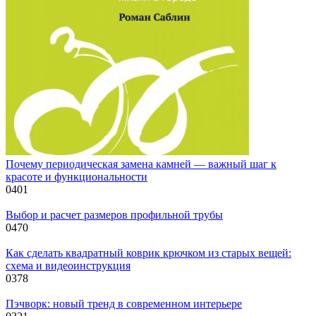
Почему периодическая замена камней — важный шаг к
красоте и функциональности
0
401
Выбор и расчет размеров профильной трубы
0
470
Как сделать квадратный коврик крючком из старых вещей:
схема и видеоинструкция
0
378
Пэчворк: новый тренд в современном интерьере