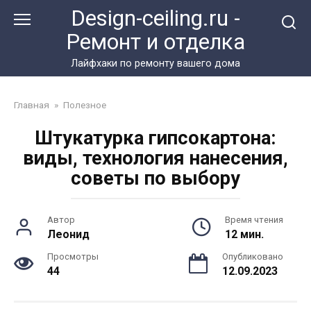
Перейти
Design-ceiling.ru -
к
Ремонт и отделка
контенту
Лайфхаки по ремонту вашего дома
Главная
»
Полезное
Штукатурка гипсокартона:
виды, технология нанесения,
советы по выбору
Автор
Время чтения
Леонид
12 мин.
Просмотры
Опубликовано
44
12.09.2023