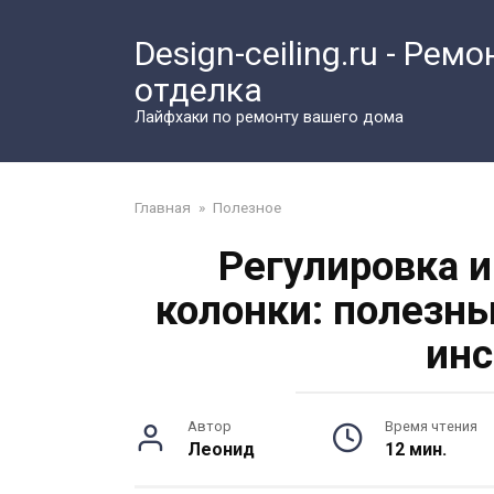
Перейти
к
Design-ceiling.ru - Ремо
контенту
отделка
Лайфхаки по ремонту вашего дома
Главная
»
Полезное
Регулировка и
колонки: полезн
инс
Автор
Время чтения
Леонид
12 мин.