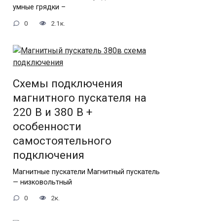
умные грядки –
0
2.1к.
Схемы подключения
магнитного пускателя на
220 В и 380 В +
особенности
самостоятельного
подключения
Магнитные пускатели Магнитный пускатель
— низковольтный
0
2к.