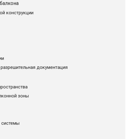
балкона
ой конструкции
ии
 разрешительная документация
пространства
лконной зоны
е системы