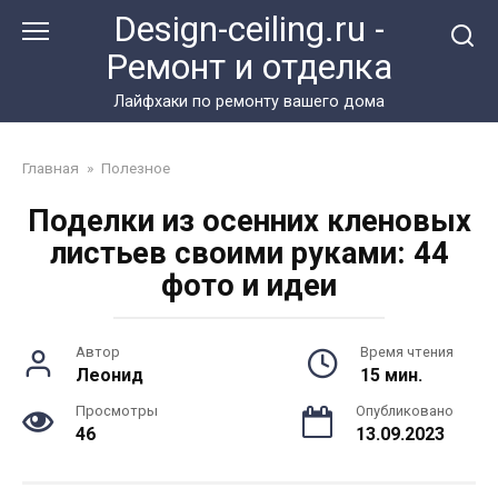
Перейти
Design-ceiling.ru -
к
Ремонт и отделка
контенту
Лайфхаки по ремонту вашего дома
Главная
»
Полезное
Поделки из осенних кленовых
листьев своими руками: 44
фото и идеи
Автор
Время чтения
Леонид
15 мин.
Просмотры
Опубликовано
46
13.09.2023