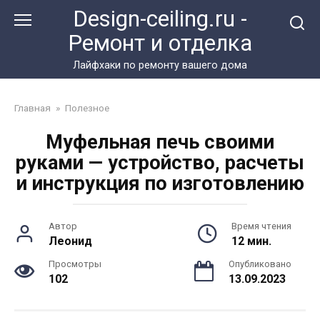
Перейти
Design-ceiling.ru -
к
Ремонт и отделка
контенту
Лайфхаки по ремонту вашего дома
Главная
»
Полезное
Муфельная печь своими
руками — устройство, расчеты
и инструкция по изготовлению
Автор
Время чтения
Леонид
12 мин.
Просмотры
Опубликовано
102
13.09.2023