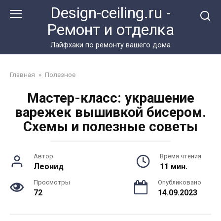
Перейти
Design-ceiling.ru -
к
Ремонт и отделка
контенту
Лайфхаки по ремонту вашего дома
Главная
»
Полезное
Мастер-класс: украшение
варежек вышивкой бисером.
Схемы и полезные советы
Автор
Время чтения
Леонид
11 мин.
Просмотры
Опубликовано
72
14.09.2023