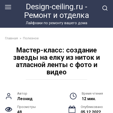
Перейти
Design-ceiling.ru -
к
Ремонт и отделка
контенту
Лайфхаки по ремонту вашего дома
Главная
»
Полезное
Мастер-класс: создание
звезды на елку из ниток и
атласной ленты с фото и
видео
Автор
Время чтения
Леонид
12 мин.
Просмотры
Опубликовано
48
05.12.2022