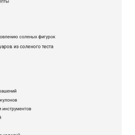
епты
товлению соленых фигурок
аров из соленого теста
крашений
 кулонов
и инструментов
й