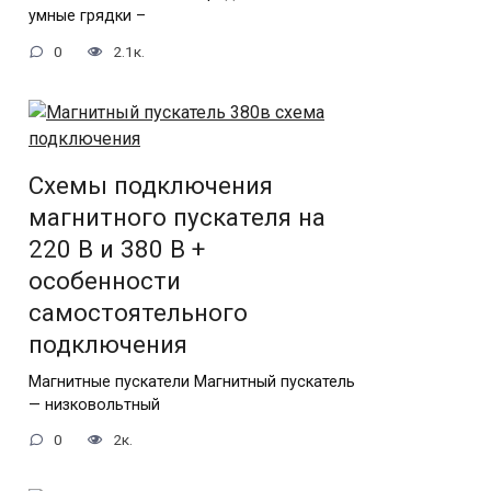
умные грядки –
0
2.1к.
Схемы подключения
магнитного пускателя на
220 В и 380 В +
особенности
самостоятельного
подключения
Магнитные пускатели Магнитный пускатель
— низковольтный
0
2к.