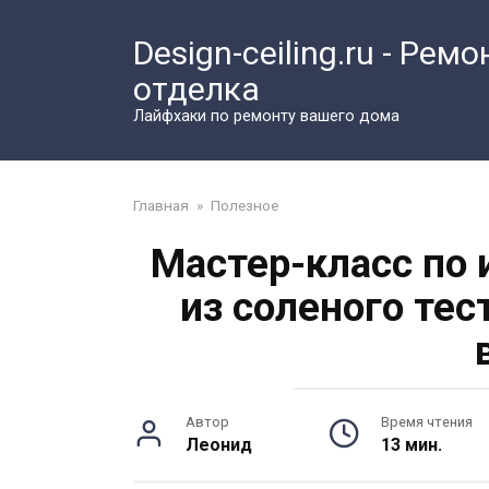
Перейти
к
Design-ceiling.ru - Ремо
контенту
отделка
Лайфхаки по ремонту вашего дома
Главная
»
Полезное
Мастер-класс по
из соленого те
Автор
Время чтения
Леонид
13 мин.