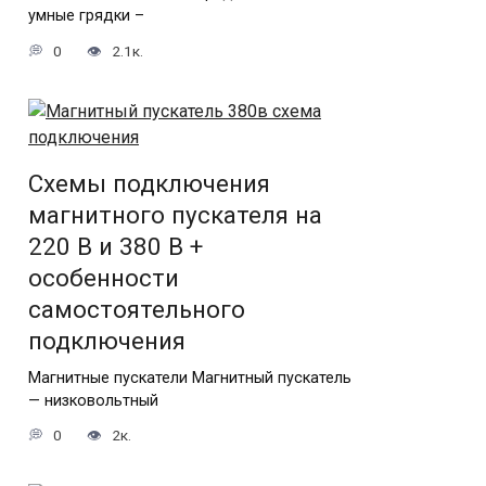
умные грядки –
0
2.1к.
Схемы подключения
магнитного пускателя на
220 В и 380 В +
особенности
самостоятельного
подключения
Магнитные пускатели Магнитный пускатель
— низковольтный
0
2к.