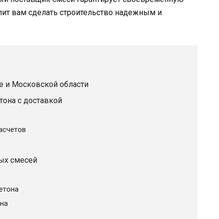
олит вам сделать строительство надежным и
е и Московской области
тона с доставкой
расчетов
ых смесей
етона
на