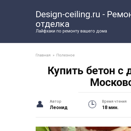
Перейти
к
Design-ceiling.ru - Ремо
контенту
отделка
Лайфхаки по ремонту вашего дома
Главная
»
Полезное
Купить бетон с 
Московс
Автор
Время чтения
Леонид
18 мин.