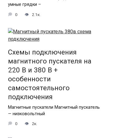
умные грядки –
0
2.1к.
Схемы подключения
магнитного пускателя на
220 В и 380 В +
особенности
самостоятельного
подключения
Магнитные пускатели Магнитный пускатель
— низковольтный
0
2к.