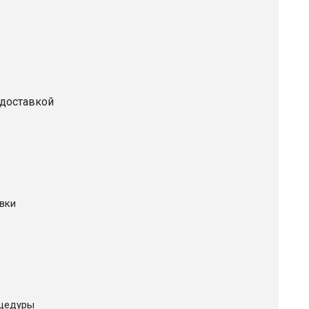
 доставкой
вки
цедуры