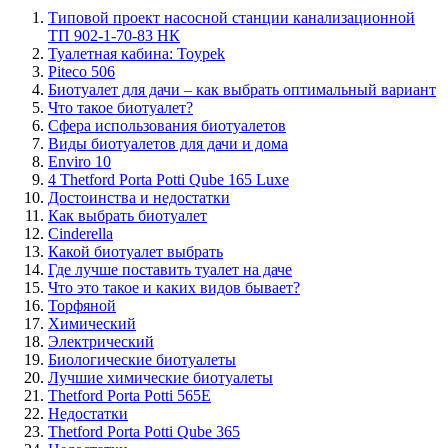
Типовой проект насосной станции канализационной
ТП 902-1-70-83 НК
Туалетная кабина: Toypek
Piteco 506
Биотуалет для дачи – как выбрать оптимальный вариант
Что такое биотуалет?
Сфера использования биотуалетов
Виды биотуалетов для дачи и дома
Enviro 10
4 Thetford Porta Potti Qube 165 Luxe
Достоинства и недостатки
Как выбрать биотуалет
Cinderella
Какой биотуалет выбрать
Где лучше поставить туалет на даче
Что это такое и каких видов бывает?
Торфяной
Химический
Электрический
Биологические биотуалеты
Лучшие химические биотуалеты
Thetford Porta Potti 565E
Недостатки
Thetford Porta Potti Qube 365