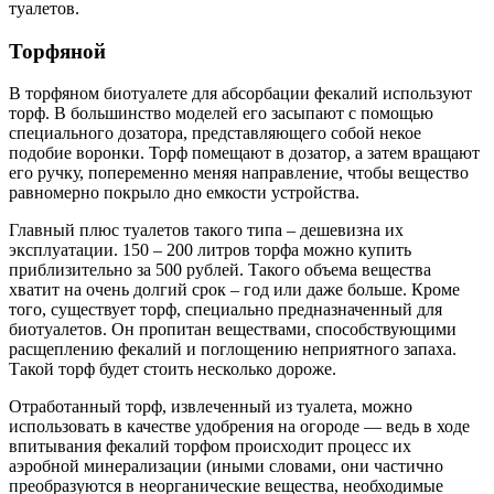
туалетов.
Торфяной
В торфяном биотуалете для абсорбации фекалий используют
торф. В большинство моделей его засыпают с помощью
специального дозатора, представляющего собой некое
подобие воронки. Торф помещают в дозатор, а затем вращают
его ручку, попеременно меняя направление, чтобы вещество
равномерно покрыло дно емкости устройства.
Главный плюс туалетов такого типа – дешевизна их
эксплуатации. 150 – 200 литров торфа можно купить
приблизительно за 500 рублей. Такого объема вещества
хватит на очень долгий срок – год или даже больше. Кроме
того, существует торф, специально предназначенный для
биотуалетов. Он пропитан веществами, способствующими
расщеплению фекалий и поглощению неприятного запаха.
Такой торф будет стоить несколько дороже.
Отработанный торф, извлеченный из туалета, можно
использовать в качестве удобрения на огороде — ведь в ходе
впитывания фекалий торфом происходит процесс их
аэробной минерализации (иными словами, они частично
преобразуются в неорганические вещества, необходимые