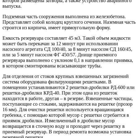
которой размещены затворы, а также устройство аварийного
выпуска.
Подземная часть сооружения выполнена из железобетона.
Представляет собой колодец круглого сечения. Наземная часть
строится из кирпича, имеет прямоугольную форму.
Емкость резервуара составляет 45 м3. Такой объем жидкости
может быть перекачан за 12 минут при использовании
насосного агрегата СД 100/40, за 8 минут насосом СД 160/45,
или за 5 минут насосом ФГ 450/57. Днище приемного
резервуара выполнено с уклоном 0,1 в направлении приямка,
в котором смонтированы всасывающие трубы.
Для отделения от стоков крупных взвешенных загрязнений
система оборудована фильтрующими решетками. В
помещении устанавливаются 2 решетки-дробилки РД-600 или
решетки-дробилки КРД-40. При этом одна из решеток
находится в работе, другая – в резерве. Взвешенные частицы,
поступающие со стоками, задерживаются на решетке (прозор
16 мм). Для очистки решетки используется вращающаяся
гребенка, с помощью которой мусор с решетки сгребается в
приямок дробилки. Измельченный в дробилке мусор
возвращается в сточную воду и проходит через решетку в
приемный резервуар. В период ремонта возможна установка
резервной решетки.