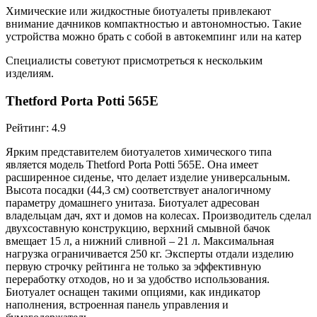
Химические или жидкостные биотуалеты привлекают
внимание дачников компактностью и автономностью. Такие
устройства можно брать с собой в автокемпинг или на катер
Специалисты советуют присмотреться к нескольким
изделиям.
Thetford Porta Potti 565E
Рейтинг: 4.9
Ярким представителем биотуалетов химического типа
является модель Thetford Porta Potti 565E. Она имеет
расширенное сиденье, что делает изделие универсальным.
Высота посадки (44,3 см) соответствует аналогичному
параметру домашнего унитаза. Биотуалет адресован
владельцам дач, яхт и домов на колесах. Производитель сделал
двухсоставную конструкцию, верхний смывной бачок
вмещает 15 л, а нижний сливной – 21 л. Максимальная
нагрузка ограничивается 250 кг. Эксперты отдали изделию
первую строчку рейтинга не только за эффективную
переработку отходов, но и за удобство использования.
Биотуалет оснащен такими опциями, как индикатор
наполнения, встроенная панель управления и