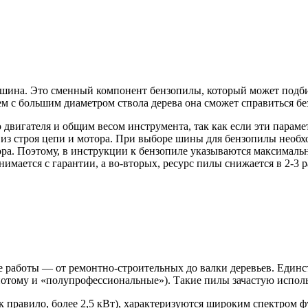
 шина. Это сменный компонент бензопилы, который может подби
ем с большим диаметром ствола дерева она сможет справиться бе
игателя и общим весом инструмента, так как если эти параметр
 из строя цепи и мотора. При выборе шины для бензопилы необх
ора. Поэтому, в инструкции к бензопиле указываются максимал
имается с гарантии, а во-вторых, ресурс пилы снижается в 2-3 р
работы — от ремонтно-строительных до валки деревьев. Единс
потому и «полупрофессиональные»). Такие пилы зачастую использ
 правило, более 2,5 кВт), характеризуются широким спектром