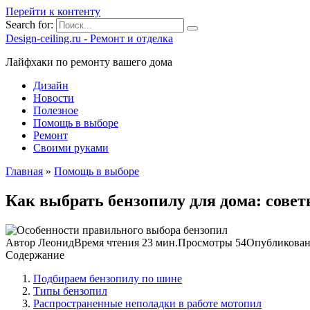
Перейти к контенту
Search for:
Design-ceiling.ru - Ремонт и отделка
Лайфхаки по ремонту вашего дома
Дизайн
Новости
Полезное
Помощь в выборе
Ремонт
Своими руками
Главная
»
Помощь в выборе
Как выбрать бензопилу для дома: сове
Автор
Леонид
Время чтения
23 мин.
Просмотры
54
Опубликова
Содержание
Подбираем бензопилу по шине
Типы бензопил
Распространенные неполадки в работе мотопил