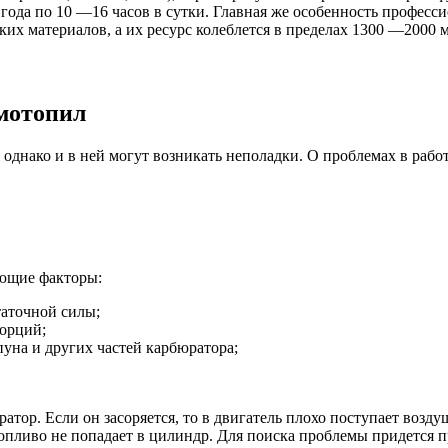
е года по 10 —16 часов в сутки. Главная же особенность профес
их материалов, а их ресурс колеблется в пределах 1300 —2000 м
 мотопил
 однако и в ней могут возникать неполадки. О проблемах в рабо
ующие факторы:
таточной силы;
порций;
пуна и других частей карбюратора;
тор. Если он засоряется, то в двигатель плохо поступает возду
то топливо не попадает в цилиндр. Для поиска проблемы придетс