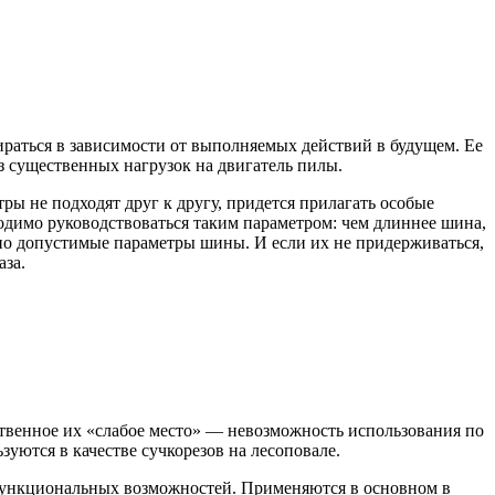
раться в зависимости от выполняемых действий в будущем. Ее
з существенных нагрузок на двигатель пилы.
ы не подходят друг к другу, придется прилагать особые
одимо руководствоваться таким параметром: чем длиннее шина,
ьно допустимые параметры шины. И если их не придерживаться,
аза.
твенное их «слабое место» — невозможность использования по
уются в качестве сучкорезов на лесоповале.
 функциональных возможностей. Применяются в основном в