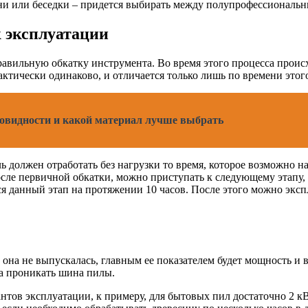
ни или беседки – придется выбирать между полупрофессиональн
 эксплуатации
правильную обкатку инструмента. Во время этого процесса прои
ктически одинаково, и отличается только лишь по времени этого
зновидности и какой материал лучше выбрать
 должен отработать без нагрузки то время, которое возможно н
сле первичной обкатки, можно приступать к следующему этапу, в
я данный этап на протяжении 10 часов. После этого можно экс
она не выпускалась, главным ее показателем будет мощность и ве
на проникать шина пилы.
тов эксплуатации, к примеру, для бытовых пил достаточно 2 кВ