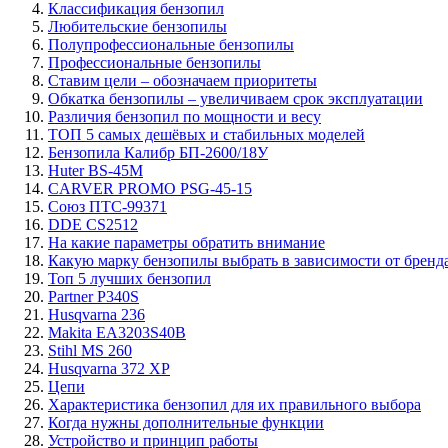
Классификация бензопил
Любительские бензопилы
Полупрофессиональные бензопилы
Профессиональные бензопилы
Ставим цели – обозначаем приоритеты
Обкатка бензопилы – увеличиваем срок эксплуатации
Различия бензопил по мощности и весу
ТОП 5 самых дешёвых и стабильных моделей
Бензопила Калибр БП-2600/18У
Huter BS-45M
CARVER PROMO PSG-45-15
Союз ПТС-99371
DDE CS2512
На какие параметры обратить внимание
Какую марку бензопилы выбрать в зависимости от бренд
Топ 5 лучших бензопил
Partner P340S
Husqvarna 236
Makita EA3203S40B
Stihl MS 260
Husqvarna 372 XP
Цепи
Характеристика бензопил для их правильного выбора
Когда нужны дополнительные функции
Устройство и принцип работы