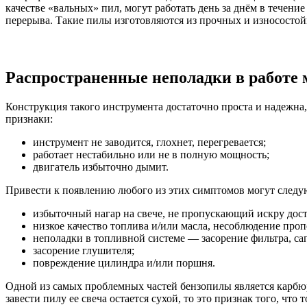
качестве «вальных» пил, могут работать день за днём в течени
перерыва. Такие пилы изготовляются из прочных и износостойк
Распространенные неполадки в работе
Конструкция такого инструмента достаточно проста и надежна,
признаки:
инструмент не заводится, глохнет, перегревается;
работает нестабильно или не в полную мощность;
двигатель избыточно дымит.
Привести к появлению любого из этих симптомов могут след
избыточный нагар на свече, не пропускающий искру дос
низкое качество топлива и/или масла, несоблюдение про
неполадки в топливной системе — засорение фильтра, са
засорение глушителя;
повреждение цилиндра и/или поршня.
Одной из самых проблемных частей бензопилы является карбюра
завести пилу ее свеча остается сухой, то это признак того, ч