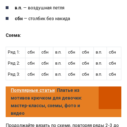
в.п.
— воздушная петля
сбн
— столбик без накида
Схема:
Ряд 1:
сбн
сбн
в.п.
сбн
сбн
в.п.
сбн
Ряд 2:
сбн
сбн
в.п.
сбн
сбн
в.п.
сбн
Ряд 3:
сбн
сбн
в.п.
сбн
сбн
в.п.
сбн
Популярные статьи
Платье из
мотивов крючком для девочки:
мастер-классы, схемы, фото и
видео
Продолжайте вязать по схеме, повторяя ряды 2-3 до