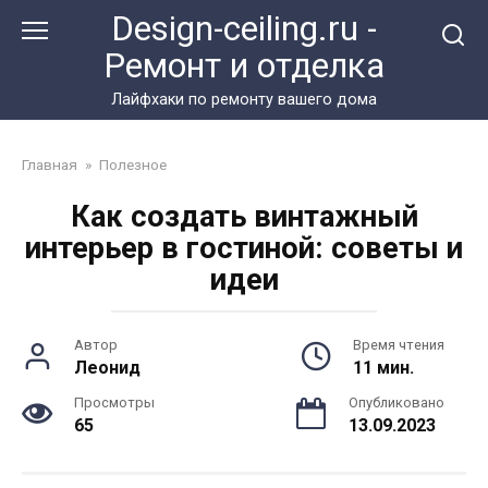
Перейти
Design-ceiling.ru -
к
Ремонт и отделка
контенту
Лайфхаки по ремонту вашего дома
Главная
»
Полезное
Как создать винтажный
интерьер в гостиной: советы и
идеи
Автор
Время чтения
Леонид
11 мин.
Просмотры
Опубликовано
65
13.09.2023