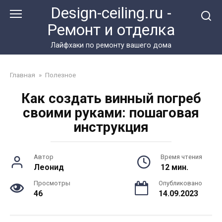
Перейти
Design-ceiling.ru -
к
Ремонт и отделка
контенту
Лайфхаки по ремонту вашего дома
Главная
»
Полезное
Как создать винный погреб
своими руками: пошаговая
инструкция
Автор
Время чтения
Леонид
12 мин.
Просмотры
Опубликовано
46
14.09.2023