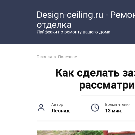
Перейти
к
Design-ceiling.ru - Ремо
контенту
отделка
Лайфхаки по ремонту вашего дома
Главная
»
Полезное
Как сделать з
рассматри
Автор
Время чтения
Леонид
13 мин.