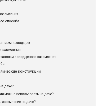
заземления
ого способа
ованием колодцев
 заземления
тановки колодцевого заземления
оба
ллические конструкции
на даче?
ия можно использовать на даче?
ь заземление на даче?