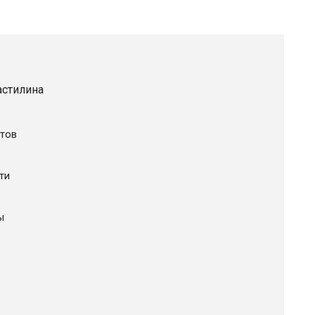
астилина
тов
ти
ы