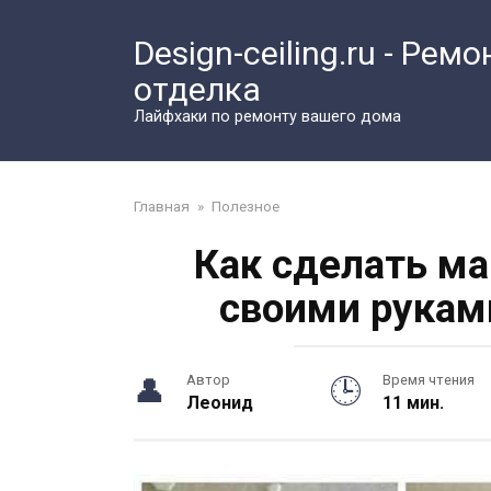
Перейти
к
Design-ceiling.ru - Ремо
контенту
отделка
Лайфхаки по ремонту вашего дома
Главная
»
Полезное
Как сделать м
своими рукам
Автор
Время чтения
Леонид
11 мин.