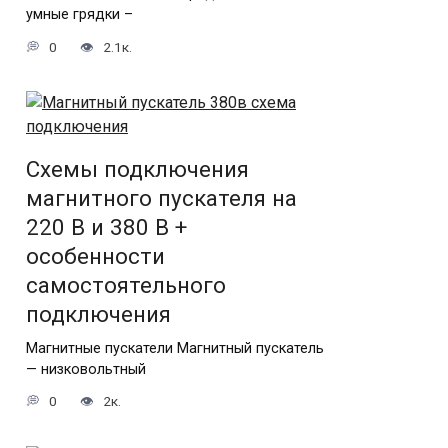
умные грядки –
0
2.1к.
Схемы подключения
магнитного пускателя на
220 В и 380 В +
особенности
самостоятельного
подключения
Магнитные пускатели Магнитный пускатель
— низковольтный
0
2к.