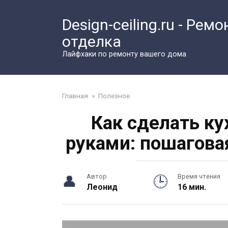
Перейти
к
Design-ceiling.ru - Ремо
контенту
отделка
Лайфхаки по ремонту вашего дома
Главная
»
Полезное
Как сделать к
руками: пошагова
Автор
Время чтения
Леонид
16 мин.