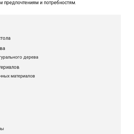
м предпочтениям и потребностям.
стола
ва
турального дерева
териалов
нных материалов
лы