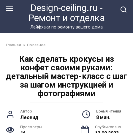
Перейти
Design-ceiling.ru -
к
Ремонт и отделка
контенту
Лайфхаки по ремонту вашего дома
Главная
»
Полезное
Как сделать крокусы из
конфет своими руками:
детальный мастер-класс с шаг
за шагом инструкцией и
фотографиями
Автор
Время чтения
Леонид
8 мин.
Просмотры
Опубликовано