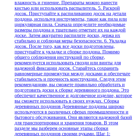
влажность и гниение. Препараты можно нанести
кистью или использовать распылитель. 5. Раскрой
досок. Приступайте к распиливанию досок на детали
поддона, используя инструменты, такие как пила или
циркулярная пила. Сначала определите необходимые
размеры поддона и тщательно отметьте их на каждой
доске. Затем аккуратно распилите доски, держа их
стабильно и соблюдая меры безопасности. 6. Укладка
досок. После того, как все доски подготовлены,
приступайте к укладке и сборке поддона. Помимо
общего соблюдения инструкций по сборке,
рекомендуется использовать гвозди или винты для
надежной фиксации досок. Старайтесь сохранить
равномерные промежутки между досками и обеспечьте
стабильность и прочность конструкции. Следуя этим
рекомендациям, вы сможете правильно обработать и
подготовить доски к сборке деревянного поддона. Это
обеспечит качественное и долговечное изделие, которое
вы сможете использовать в своих нуждах. Сборка
деревянных поддонов Деревянные поддоны широко
используются в различных сферах промышленности и
бытового обслуживания. Они являются надежной базой
для транспортировки и хранения товаров. В этом
разделе мы разберем основные этапы сборки
деревянных поддонов своими руками. Шаг 1: