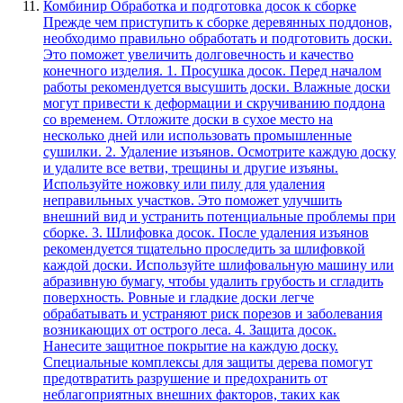
Комбинир Обработка и подготовка досок к сборке
Прежде чем приступить к сборке деревянных поддонов,
необходимо правильно обработать и подготовить доски.
Это поможет увеличить долговечность и качество
конечного изделия. 1. Просушка досок. Перед началом
работы рекомендуется высушить доски. Влажные доски
могут привести к деформации и скручиванию поддона
со временем. Отложите доски в сухое место на
несколько дней или использовать промышленные
сушилки. 2. Удаление изъянов. Осмотрите каждую доску
и удалите все ветви, трещины и другие изъяны.
Используйте ножовку или пилу для удаления
неправильных участков. Это поможет улучшить
внешний вид и устранить потенциальные проблемы при
сборке. 3. Шлифовка досок. После удаления изъянов
рекомендуется тщательно проследить за шлифовкой
каждой доски. Используйте шлифовальную машину или
абразивную бумагу, чтобы удалить грубость и сгладить
поверхность. Ровные и гладкие доски легче
обрабатывать и устраняют риск порезов и заболевания
возникающих от острого леса. 4. Защита досок.
Нанесите защитное покрытие на каждую доску.
Специальные комплексы для защиты дерева помогут
предотвратить разрушение и предохранить от
неблагоприятных внешних факторов, таких как