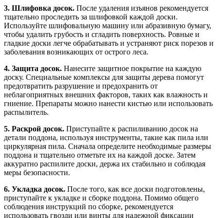
3. Шлифовка досок.
После удаления изъянов рекомендуется
тщательно проследить за шлифовкой каждой доски.
Используйте шлифовальную машину или абразивную бумагу,
чтобы удалить грубость и сгладить поверхность. Ровные и
гладкие доски легче обрабатывать и устраняют риск порезов и
заболевания возникающих от острого леса.
4. Защита досок.
Нанесите защитное покрытие на каждую
доску. Специальные комплексы для защиты дерева помогут
предотвратить разрушение и предохранить от
неблагоприятных внешних факторов, таких как влажность и
гниение. Препараты можно нанести кистью или использовать
распылитель.
5. Раскрой досок.
Приступайте к распиливанию досок на
детали поддона, используя инструменты, такие как пила или
циркулярная пила. Сначала определите необходимые размеры
поддона и тщательно отметьте их на каждой доске. Затем
аккуратно распилите доски, держа их стабильно и соблюдая
меры безопасности.
6. Укладка досок.
После того, как все доски подготовлены,
приступайте к укладке и сборке поддона. Помимо общего
соблюдения инструкций по сборке, рекомендуется
использовать гвозди или винты для надежной фиксации