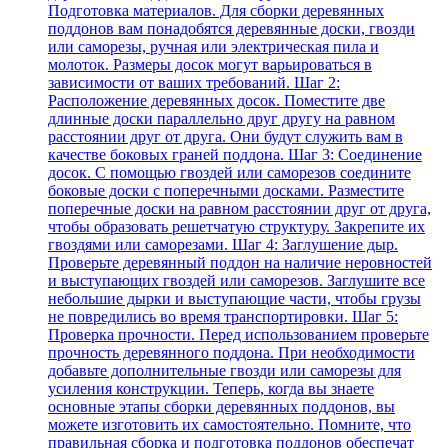
Подготовка материалов. Для сборки деревянных
поддонов вам понадобятся деревянные доски, гвозди
или саморезы, ручная или электрическая пила и
молоток. Размеры досок могут варьироваться в
зависимости от ваших требований. Шаг 2:
Расположение деревянных досок. Поместите две
длинные доски параллельно друг другу на равном
расстоянии друг от друга. Они будут служить вам в
качестве боковых граней поддона. Шаг 3: Соединение
досок. С помощью гвоздей или саморезов соедините
боковые доски с поперечными досками. Разместите
поперечные доски на равном расстоянии друг от друга,
чтобы образовать решетчатую структуру. Закрепите их
гвоздями или саморезами. Шаг 4: Заглушение дыр.
Проверьте деревянный поддон на наличие неровностей
и выступающих гвоздей или саморезов. Заглушите все
небольшие дырки и выступающие части, чтобы грузы
не повредились во время транспортировки. Шаг 5:
Проверка прочности. Перед использованием проверьте
прочность деревянного поддона. При необходимости
добавьте дополнительные гвозди или саморезы для
усиления конструкции. Теперь, когда вы знаете
основные этапы сборки деревянных поддонов, вы
можете изготовить их самостоятельно. Помните, что
правильная сборка и подготовка поддонов обеспечат