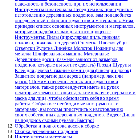
надежность и безопасность при их использовании.
Инструменты и материалы Перед тем как приступить к
изготовлению деревянных поддонов, вам понадобится
определенный набор инструментов и материалов. Ниже
приведен список основных инструментов и материалов,
которые понадобятся вам для этого процесса:
Инструменты: Пилы (циркулярная пила, пильная
ножовка, ножовка по дереву) Стамеска Плоскогубцы
Отвертки Рулетка Линейка Молоток Ножницы для
металла Шлифовальная машина Материалы:
Деревянные доски (размеры зависят от размеров
поддонов, которые вы хотите сделать) Гвозди Шурупы
Клей для дерева Стяжные ремни (для фиксации досок)
Защитное покрытие для дерева (например, лак или
краска) Помимо перечисленных инструментов и
материалов, также рекомендуется иметь на руках
некоторые элементы защиты, такие как очки, перчатки и
маска для лица, чтобы обезопасить себя во время
работы. Собрав все необходимые инструменты и
материалы, вы готовы приступить к изготовлению
своих собственных деревянных поддонов. Видео: Диван
из поддонов своими руками. Быстро!
Обработка и подготовка досок к сборке
Сборка деревянных поддонов
Инструменты и материалы