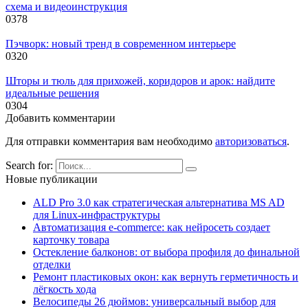
схема и видеоинструкция
0
378
Пэчворк: новый тренд в современном интерьере
0
320
Шторы и тюль для прихожей, коридоров и арок: найдите
идеальные решения
0
304
Добавить комментарии
Для отправки комментария вам необходимо
авторизоваться
.
Search for:
Новые публикации
ALD Pro 3.0 как стратегическая альтернатива MS AD
для Linux-инфраструктуры
Автоматизация e-commerce: как нейросеть создает
карточку товара
Остекление балконов: от выбора профиля до финальной
отделки
Ремонт пластиковых окон: как вернуть герметичность и
лёгкость хода
Велосипеды 26 дюймов: универсальный выбор для