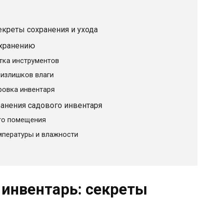
екреты сохранения и ухода
 хранению
тка инструментов
 излишков влаги
ровка инвентаря
ранения садового инвентаря
го помещения
мпературы и влажности
 инвентарь: секреты