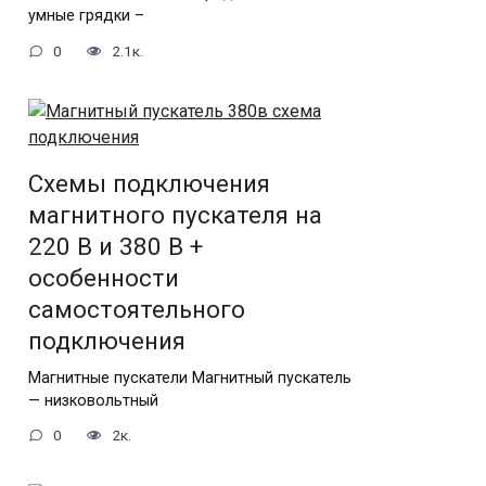
умные грядки –
0
2.1к.
Схемы подключения
магнитного пускателя на
220 В и 380 В +
особенности
самостоятельного
подключения
Магнитные пускатели Магнитный пускатель
— низковольтный
0
2к.