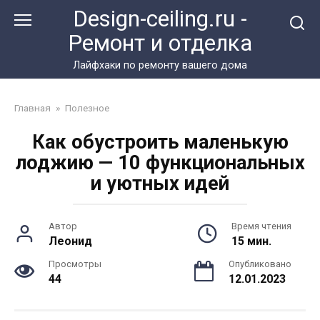
Перейти
Design-ceiling.ru -
к
Ремонт и отделка
контенту
Лайфхаки по ремонту вашего дома
Главная
»
Полезное
Как обустроить маленькую
лоджию — 10 функциональных
и уютных идей
Автор
Время чтения
Леонид
15 мин.
Просмотры
Опубликовано
44
12.01.2023