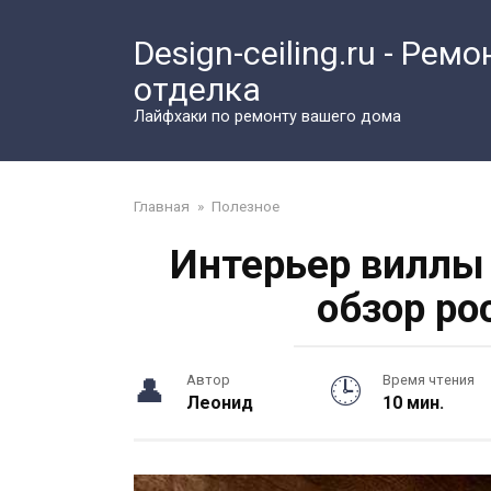
Перейти
к
Design-ceiling.ru - Ремо
контенту
отделка
Лайфхаки по ремонту вашего дома
Главная
»
Полезное
Интерьер виллы 
обзор ро
Автор
Время чтения
Леонид
10 мин.