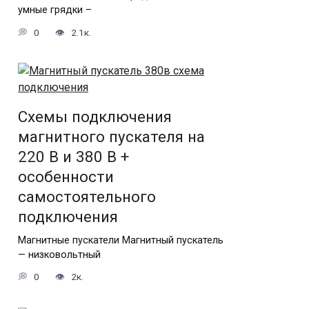
умные грядки –
0
2.1к.
Схемы подключения
магнитного пускателя на
220 В и 380 В +
особенности
самостоятельного
подключения
Магнитные пускатели Магнитный пускатель
— низковольтный
0
2к.