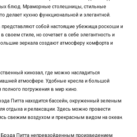
зных блюд. Мраморные столешницы, стильные
о делает кухню функциональной и элегантной.
а представляют собой настоящие убежища роскоши и
 своем стиле, но сочетает в себе элегантность и
большие зеркала создают атмосферу комфорта и
бственный кинозал, где можно насладиться
машней атмосфере. Удобные кресла и большой
 полного погружения в мир кино.
Брэда Питта находится бассейн, окруженный зеленым
для отдыха и релаксации. Здесь можно провести
ясь свежим воздухом и прекрасным видом на океан.
ы Брэда Питта непревзойденным произведением