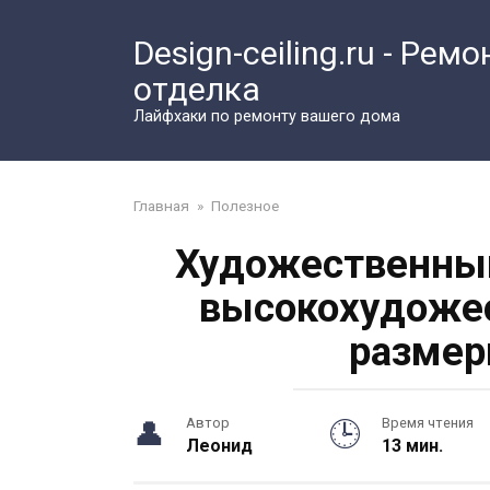
Перейти
к
Design-ceiling.ru - Ремо
контенту
отделка
Лайфхаки по ремонту вашего дома
Главная
»
Полезное
Художественный
высокохудожес
размер
Автор
Время чтения
Леонид
13 мин.