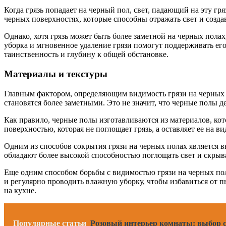
Когда грязь попадает на черный пол, свет, падающий на эту гр
черных поверхностях, которые способны отражать свет и создава
Однако, хотя грязь может быть более заметной на черных полах
уборка и мгновенное удаление грязи помогут поддерживать его
таинственность и глубину к общей обстановке.
Материалы и текстуры
Главным фактором, определяющим видимость грязи на черных п
становятся более заметными. Это не значит, что черные полы д
Как правило, черные полы изготавливаются из материалов, кот
поверхностью, которая не поглощает грязь, а оставляет ее на в
Одним из способов сокрытия грязи на черных полах является в
обладают более высокой способностью поглощать свет и скрыва
Еще одним способом борьбы с видимостью грязи на черных пола
и регулярно проводить влажную уборку, чтобы избавиться от п
на кухне.
Популярные статьи
Розовый интерьер комнаты: выбор ст