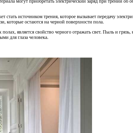
ериала могут приобретать электрический заряд при трении об об
жет стать источником трения, которое вызывает передачу электр
и, которые остаются на черной поверхности пола.
олах, является свойство черного отражать свет. Пыль и грязь, 
ыми для глаза человека.