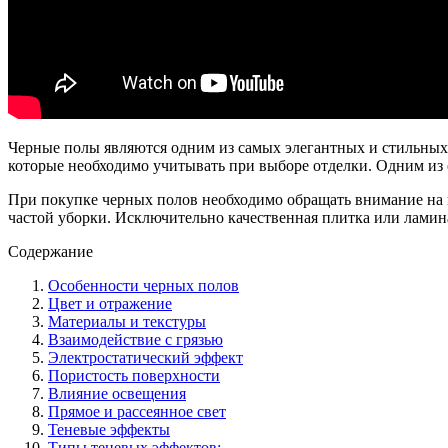
Черные полы являются одним из самых элегантных и стильных 
которые необходимо учитывать при выборе отделки. Одним из о
При покупке черных полов необходимо обращать внимание на и
частой уборки. Исключительно качественная плитка или ламин
Содержание
Особенности черных полов
Цвет и отражение
Материалы и текстуры
Взаимодействие с грязью
Электростатический эффект
Пористость поверхности
Влияние освещения
Прямое и рассеянное свет
Теневые эффекты
Типы теневых эффектов: