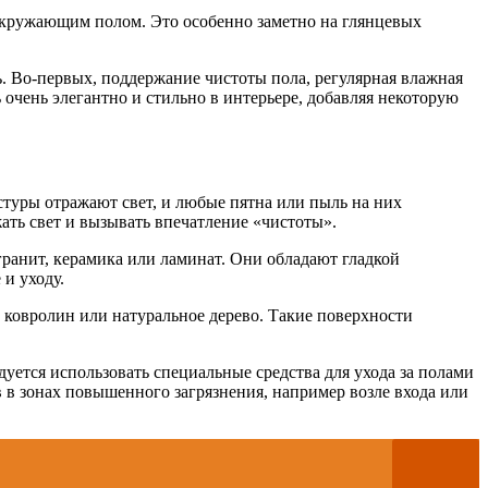
 с окружающим полом. Это особенно заметно на глянцевых
ть. Во-первых, поддержание чистоты пола, регулярная влажная
очень элегантно и стильно в интерьере, добавляя некоторую
стуры отражают свет, и любые пятна или пыль на них
жать свет и вызывать впечатление «чистоты».
гранит, керамика или ламинат. Они обладают гладкой
 и уходу.
к ковролин или натуральное дерево. Такие поверхности
уется использовать специальные средства для ухода за полами
в в зонах повышенного загрязнения, например возле входа или