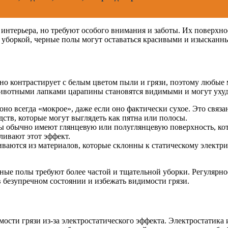
нтерьера, но требуют особого внимания и заботы. Их поверхност
 уборкой, черные полы могут оставаться красивыми и изысканн
но контрастирует с белым цветом пыли и грязи, поэтому любые 
животными лапками царапины становятся видимыми и могут уху
о всегда «мокрое», даже если оно фактически сухое. Это связа
ств, которые могут выглядеть как пятна или полосы.
 обычно имеют глянцевую или полуглянцевую поверхность, котор
ливают этот эффект.
ваются из материалов, которые склонны к статическому электрич
ерные полы требуют более частой и тщательной уборки. Регулярн
 безупречном состоянии и избежать видимости грязи.
ти грязи из-за электростатического эффекта. Электростатика и