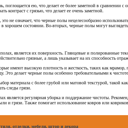
язь, поглощается ею, что делает ее более заметной в сравнении
ть контраст с грязью, что делает ее очень заметной.
, это не означает, что черные полы нецелесообразно использова
 в хорошем состоянии. Во-вторых, черные полы могут выглядеть 
олах, является их поверхность. Глянцевые и полированные тек
ействительно грязные, а лишь указывает на их способность отра
орые имеют высокую плотность и жесткость, таких как мрамор, 
иду. Это делает черные полы особенно требовательными к чистоте
ыбор материала с более грубой или матовой текстурой, такой ка
ть следы грязи.
х является регулярная уборка и поддержание чистоты. Рекоменд
ыли и грязи. Также помогает использование ковров или коврико
иля, отделки, мебели, штор и декора