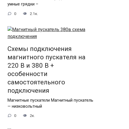
умные грядки –
0
2.1к.
Схемы подключения
магнитного пускателя на
220 В и 380 В +
особенности
самостоятельного
подключения
Магнитные пускатели Магнитный пускатель
— низковольтный
0
2к.