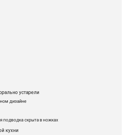
орально устарели
нном дизайне
ся подводка скрыта в ножках
ой кухни