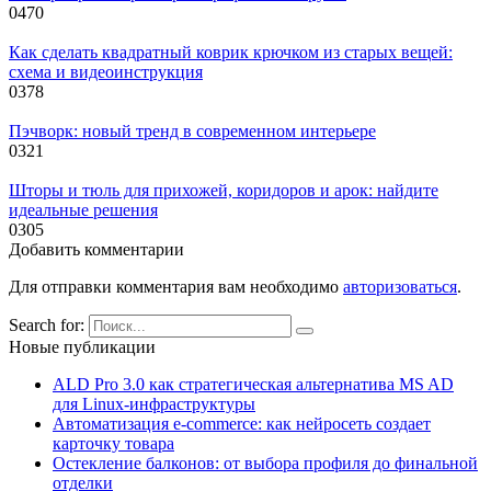
0
470
Как сделать квадратный коврик крючком из старых вещей:
схема и видеоинструкция
0
378
Пэчворк: новый тренд в современном интерьере
0
321
Шторы и тюль для прихожей, коридоров и арок: найдите
идеальные решения
0
305
Добавить комментарии
Для отправки комментария вам необходимо
авторизоваться
.
Search for:
Новые публикации
ALD Pro 3.0 как стратегическая альтернатива MS AD
для Linux-инфраструктуры
Автоматизация e-commerce: как нейросеть создает
карточку товара
Остекление балконов: от выбора профиля до финальной
отделки