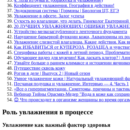
4. Лоза из бумаги. (обработка и увлажнение)
Коэффициент увлажнения. География в действии!
Эндокринная система | Гормоны | Биология ЦТ, ЕГЭ
Увлажнение в офсете. Залог успеха
Сухость во влагалище, что делать. Гинеколог Екатерино
20 ЛУЧШИХ УВЛАЖНЯЮЩИХ! ОШИБКИ УВЛАЖНЕ
Устройство мелкозаглубленного ленточного фундамента
Нарушение барьерной функции кожи, Аквапорины их рол
Увлажнение слизистой влагалища. Какие действия. Как в
Как ИЗБАВИТЬСЯ от КУПЕРОЗА, РОЗАЦЕА и чувствител
Специфика работы с кожей в летний период. Проблемати
Обучающее видео для мужчин! Как ласкать клитор? | Ан
Узнайте больше о раннем климаксе и истощении яичнико
Путешествие сквозь кожу
Рогов в деле | Выпуск 2 | Новый сезон
Умное увлажнение кожи | Натуральный увлажняющий фа
Песчаная подушка и увлажнение. Интервью — 4. Часть 1
«Все о гиперпигментации. Симптомы, причины и тактика
Вебинар Тийны Орасмяэ-Медер "Вода в коже как сохрани
😊 Что происходит в организме женщины во время оргаз
Роль увлажнения в процессе
Увлажнение как важный фактор здоровья