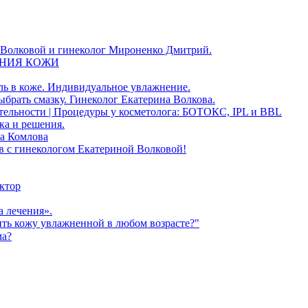
й Волковой и гинеколог Мироненко Дмитрий.
НИЯ КОЖИ
ь в коже. Индивидуальное увлажнение.
ыбрать смазку. Гинеколог Екатерина Волкова.
ьности | Процедуры у косметолога: БОТОКС, IPL и BBL
ка и решения.
на Комлова
в с гинекологом Екатериной Волковой!
ктор
 лечения».
ть кожу увлажненной в любом возрасте?"
ма?