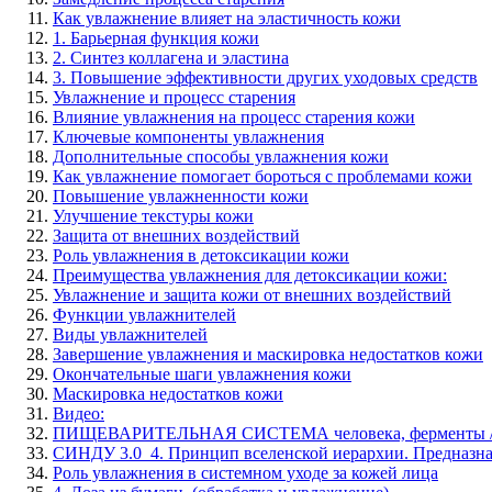
Как увлажнение влияет на эластичность кожи
1. Барьерная функция кожи
2. Синтез коллагена и эластина
3. Повышение эффективности других уходовых средств
Увлажнение и процесс старения
Влияние увлажнения на процесс старения кожи
Ключевые компоненты увлажнения
Дополнительные способы увлажнения кожи
Как увлажнение помогает бороться с проблемами кожи
Повышение увлажненности кожи
Улучшение текстуры кожи
Защита от внешних воздействий
Роль увлажнения в детоксикации кожи
Преимущества увлажнения для детоксикации кожи:
Увлажнение и защита кожи от внешних воздействий
Функции увлажнителей
Виды увлажнителей
Завершение увлажнения и маскировка недостатков кожи
Окончательные шаги увлажнения кожи
Маскировка недостатков кожи
Видео:
ПИЩЕВАРИТЕЛЬНАЯ СИСТЕМА человека, ферменты 
СИНДУ 3.0_4. Принцип вселенской иерархии. Предназна
Роль увлажнения в системном уходе за кожей лица