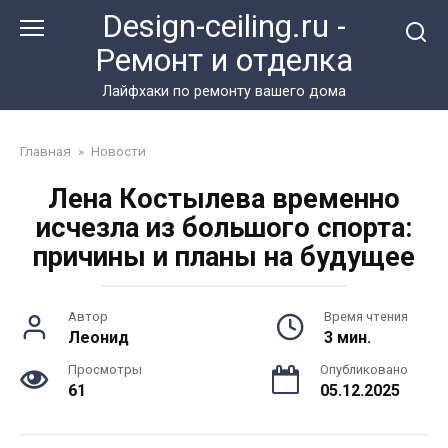
Перейти
Design-ceiling.ru -
к
Ремонт и отделка
контенту
Лайфхаки по ремонту вашего дома
Главная
»
Новости
Лена Костылева временно
исчезла из большого спорта:
причины и планы на будущее
Автор
Время чтения
Леонид
3 мин.
Просмотры
Опубликовано
61
05.12.2025