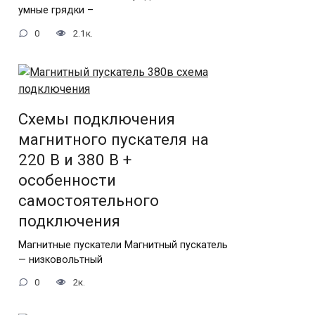
умные грядки –
0
2.1к.
Схемы подключения
магнитного пускателя на
220 В и 380 В +
особенности
самостоятельного
подключения
Магнитные пускатели Магнитный пускатель
— низковольтный
0
2к.