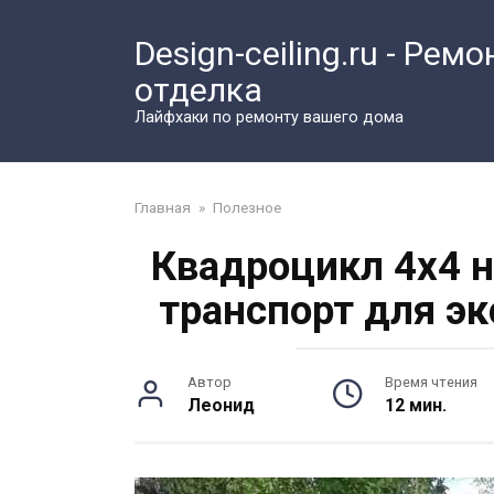
Перейти
к
Design-ceiling.ru - Ремо
контенту
отделка
Лайфхаки по ремонту вашего дома
Главная
»
Полезное
Квадроцикл 4х4 
транспорт для э
Автор
Время чтения
Леонид
12 мин.