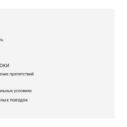
ть
 ОКИ
ение препятствий
альных условиях
ьных поездок