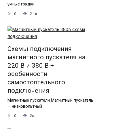
умные грядки –
0
2.1к.
Схемы подключения
магнитного пускателя на
220 В и 380 В +
особенности
самостоятельного
подключения
Магнитные пускатели Магнитный пускатель
— низковольтный
0
2к.