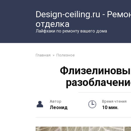
Перейти
к
Design-ceiling.ru - Ремо
контенту
отделка
Лайфхаки по ремонту вашего дома
Главная
»
Полезное
Флизелиновые
разоблачени
Автор
Время чтения
Леонид
10 мин.