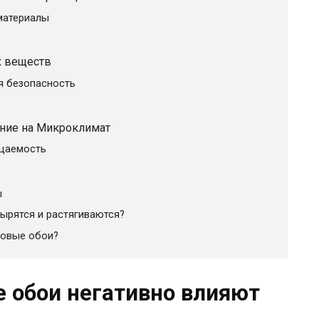
материалы
х веществ
я безопасность
яние на Микроклимат
ицаемость
ы
ырятся и растягиваются?
новые обои?
 обои негативно влияют